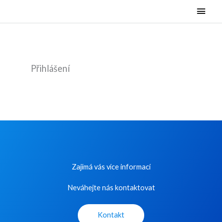
Přeskočit
Hlavn
na
menu
obsah
Přihlášení
Zajímá vás více informací
Neváhejte nás kontaktovat
Kontakt