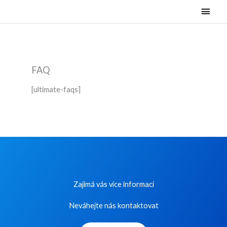
Přeskočit
Hlavn
na
menu
obsah
FAQ
[ultimate-faqs]
Zajímá vás více informací
Neváhejte nás kontaktovat